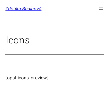
Přeskočit
Zdeňka Budínová
na
obsah
Icons
[opal-icons-preview]